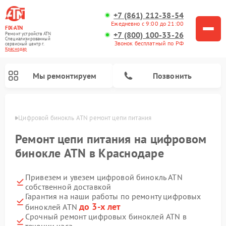
+7 (861) 212-38-54
Ежедневно с 9:00 до 21:00
FIX-ATN
+7 (800) 100-33-26
Ремонт устройств ATN
Специализированный
Звонок бесплатный по РФ
cервисный центр г.
Краснодар
Мы ремонтируем
Позвонить
одаре
Цифровой бинокль ATN ремонт цепи питания
Ремонт цепи питания на цифровом
бинокле ATN в Краснодаре
Привезем и увезем цифровой бинокль ATN
Ремонт прицелов ночного видения ATN
Ремонт оптических прицелов ATN
Ремонт цифровых монокуляров ATN
Ремонт тепловизионных прицелов ATN
собственной доставкой
Гарантия на наши работы по ремонту цифровых
до 3-х лет
биноклей ATN
Срочный ремонт цифровых биноклей ATN в