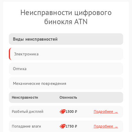
Неисправности цифрового
бинокля ATN
Виды неисправностей
Электроника
Оптика
Механические повреждения
Неисправности
Стоимость
Видео
Разбитый дисплей
1500 ₽
Подробнее →
Механика
Попадание влаги
1750 ₽
Подробнее →
Управление