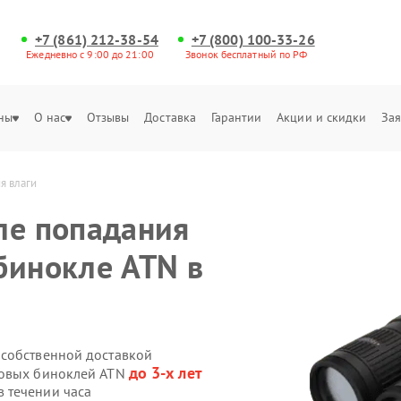
+7 (861) 212-38-54
+7 (800) 100-33-26
Ежедневно с 9:00 до 21:00
Звонок бесплатный по РФ
ны
О нас
Отзывы
Доставка
Гарантии
Акции и скидки
Зая
я влаги
ле попадания
бинокле ATN в
 собственной доставкой
до 3-х лет
ровых биноклей ATN
 течении часа