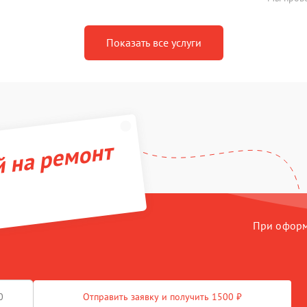
Показать все услуги
й на ремонт
При оформл
Отправить заявку и получить 1500 ₽