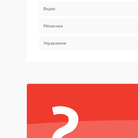
Видео
Механика
Управление
Электропитание
Корпус/Герметичность
?
Электроника/Механические
Электроника/Оптика