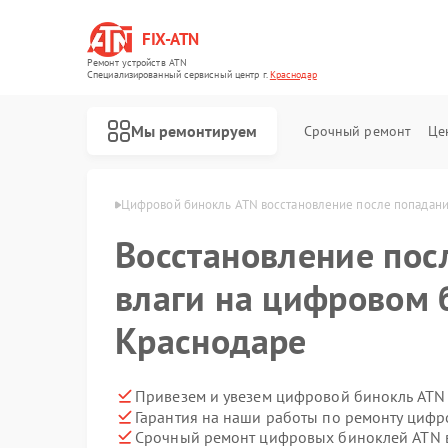
FIX-ATN
Ремонт устройств ATN
Специализированный cервисный центр г.
Краснодар
Мы ремонтируем
Срочный ремонт
Це
й ATN в Краснодаре
Цифровой бинокль ATN восстановление после попадани
Восстановление пос
влаги на цифровом 
Краснодаре
Ремонт оптических прицелов ATN
Ремонт прицелов ночного видения ATN
Ремонт тепловизионных прицелов ATN
Ремонт цифровых монокуляров ATN
Привезем и увезем цифровой бинокль ATN
Гарантия на наши работы по ремонту циф
Срочный ремонт цифровых биноклей ATN в