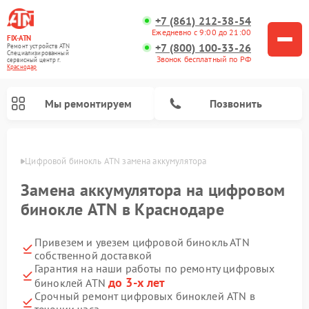
+7 (861) 212-38-54
Ежедневно с 9:00 до 21:00
FIX-ATN
+7 (800) 100-33-26
Ремонт устройств ATN
Специализированный
Звонок бесплатный по РФ
cервисный центр г.
Краснодар
Мы ремонтируем
Позвонить
одаре
Цифровой бинокль ATN замена аккумулятора
Замена аккумулятора на цифровом
бинокле ATN в Краснодаре
Привезем и увезем цифровой бинокль ATN
Ремонт прицелов ночного видения ATN
Ремонт оптических прицелов ATN
Ремонт цифровых монокуляров ATN
Ремонт тепловизионных прицелов ATN
собственной доставкой
Гарантия на наши работы по ремонту цифровых
до 3-х лет
биноклей ATN
Срочный ремонт цифровых биноклей ATN в