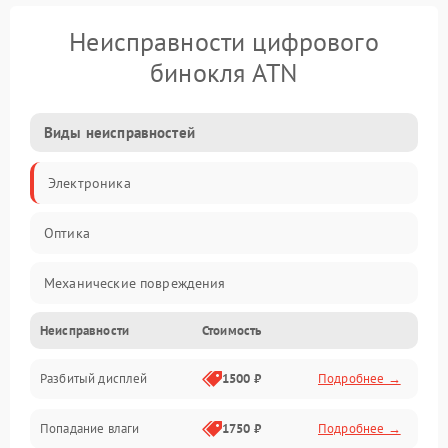
Неисправности цифрового
бинокля ATN
Виды неисправностей
Электроника
Оптика
Механические повреждения
Неисправности
Стоимость
Видео
Разбитый дисплей
1500 ₽
Подробнее →
Механика
Попадание влаги
1750 ₽
Подробнее →
Управление