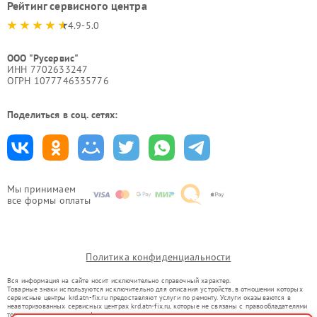
Рейтинг сервисного центра
4.9-5.0
ООО "Русервис"
ИНН 7702633247
ОГРН 1077746335776
Поделиться в соц. сетях:
Мы принимаем
все формы оплаты
Политика конфиденциальности
Вся информация на сайте носит исключительно справочный характер.
Товарные знаки используются исключительно для описания устройств, в отношении которых
сервисные центры krd.atn-fix.ru предоставляют услуги по ремонту. Услуги оказываются в
неавторизованных сервисных центрах krd.atn-fix.ru, которые не связаны с правообладателями
товарных знаков или их официальными представителями.