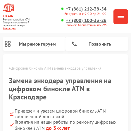
+7 (861) 212-38-54
Ежедневно с 9:00 до 21:00
FIX-ATN
+7 (800) 100-33-26
Ремонт устройств ATN
Специализированный
Звонок бесплатный по РФ
cервисный центр г.
Краснодар
Мы ремонтируем
Позвонить
одаре
Цифровой бинокль ATN замена энкодера управления
Замена энкодера управления на
цифровом бинокле ATN в
Краснодаре
Ремонт прицелов ночного видения ATN
Ремонт оптических прицелов ATN
Ремонт цифровых монокуляров ATN
Ремонт тепловизионных прицелов ATN
Привезем и увезем цифровой бинокль ATN
собственной доставкой
Гарантия на наши работы по ремонту цифровых
до 3-х лет
биноклей ATN