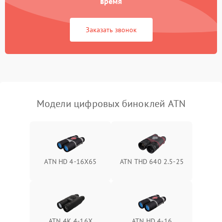
время
1000 ₽
Подробнее →
коркое время
Заказать звонок
Перегрев устройства
1500 ₽
Подробнее →
Модели цифровых биноклей ATN
ATN HD 4-16X65
ATN THD 640 2.5-25
ATN 4K 4-16X
ATN HD 4-16