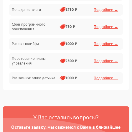
Попадание влаги
1750 ₽
Подробнее →
Управление
Сбой программного
Электропитание
750 ₽
Подробнее →
обеспечения
Корпус/Герметичность
Разрыв шлейфа
1000 ₽
Подробнее →
Электроника/Механические
Перегорание платы
2500 ₽
Подробнее →
управления
Электроника/Оптика
Размагничивание датчика
1000 ₽
Подробнее →
Поломка инфракрасного
1500 ₽
Подробнее →
датчика
Неправильная передача
750 ₽
Подробнее →
У Вас остались вопросы?
цветов дисплея
Оставьте заявку, мы свяжемся с Вами в ближайшее
Разрядка аккумулятора за