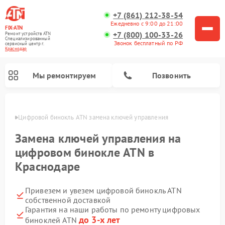
+7 (861) 212-38-54
Ежедневно с 9:00 до 21:00
FIX-ATN
+7 (800) 100-33-26
Ремонт устройств ATN
Специализированный
Звонок бесплатный по РФ
cервисный центр г.
Краснодар
Мы ремонтируем
Позвонить
одаре
Цифровой бинокль ATN замена ключей управления
Замена ключей управления на
цифровом бинокле ATN в
Краснодаре
Ремонт прицелов ночного видения ATN
Ремонт оптических прицелов ATN
Ремонт цифровых монокуляров ATN
Ремонт тепловизионных прицелов ATN
Привезем и увезем цифровой бинокль ATN
собственной доставкой
Гарантия на наши работы по ремонту цифровых
до 3-х лет
биноклей ATN