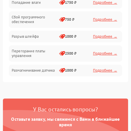
Попадание влаги
1750 ₽
Подробнее →
Управление
Сбой программного
Электропитание
750 ₽
Подробнее →
обеспечения
Корпус/Герметичность
Разрыв шлейфа
1000 ₽
Подробнее →
Электроника/Механические
Перегорание платы
2500 ₽
Подробнее →
управления
Электроника/Оптика
Размагничивание датчика
1000 ₽
Подробнее →
Поломка инфракрасного
1500 ₽
Подробнее →
датчика
Неправильная передача
750 ₽
Подробнее →
У Вас остались вопросы?
цветов дисплея
Оставьте заявку, мы свяжемся с Вами в ближайшее
Разрядка аккумулятора за
время
1000 ₽
Подробнее →
коркое время