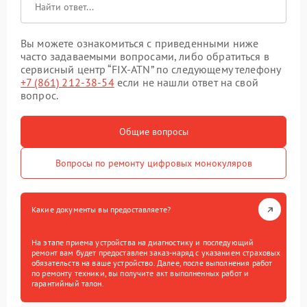
Вы можете ознакомиться с приведенными ниже
часто задаваемыми вопросами, либо обратиться в
сервисный центр “FIX-ATN” по следующему телефону
+7 (861) 212-38-54
если не нашли ответ на свой
вопрос.
Общие вопросы
Вопросы по ремонту цифровых монокуляров
Какие документы вы предоставляете?
На этапе приема устройства на диагностику и последующий
ремонт вам будет предоставлен заказ-наряд с указанием страховых
обязательств на ваше устройство. Далее, после выполнения работ
по ремонту техники, вы получите акт выполненных работ и
гарантийный талон.