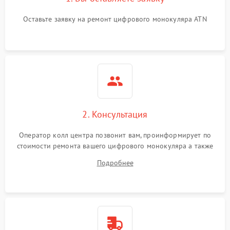
Проблемы с калибровкой
1000 ₽
Подробнее →
Оставьте заявку на ремонт цифрового монокуляра ATN
изображения
Неисправность разъемов
500 ₽
Подробнее →
(MicroSD, AV)
Неисправность системы
2000 ₽
Подробнее →
стабилизации
Проблемы с заземлением
2. Консультация
1000 ₽
Подробнее →
Оператор колл центра позвонит вам, проинформирует по
Повреждение печатной
2800 ₽
Подробнее →
стоимости ремонта вашего цифрового монокуляра а также
платы
ответит на все ваши вопросы.
Подробнее
Неисправность кнопок
500 ₽
Подробнее →
управления