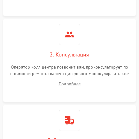
Неисправность разъемов
500 ₽
Подробнее →
(MicroSD, AV)
Неисправность системы
2000 ₽
Подробнее →
стабилизации
Проблемы с заземлением
2. Консультация
1000 ₽
Подробнее →
Оператор колл центра позвонит вам, проконсультирует по
Повреждение печатной
2800 ₽
Подробнее →
стоимости ремонта вашего цифрового монокуляра а также
платы
ответит на все ваши вопросы.
Подробнее
Неисправность кнопок
500 ₽
Подробнее →
управления