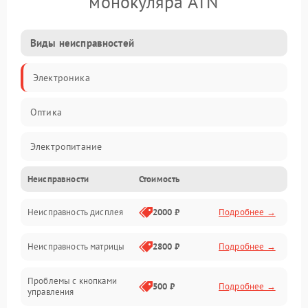
монокуляра ATN
Виды неисправностей
Электроника
Оптика
Электропитание
Неисправности
Стоимость
Видео
Неисправность дисплея
2000 ₽
Подробнее →
ПО
Неисправность матрицы
2800 ₽
Подробнее →
Управление
Проблемы с кнопками
Механические повреждения
500 ₽
Подробнее →
управления