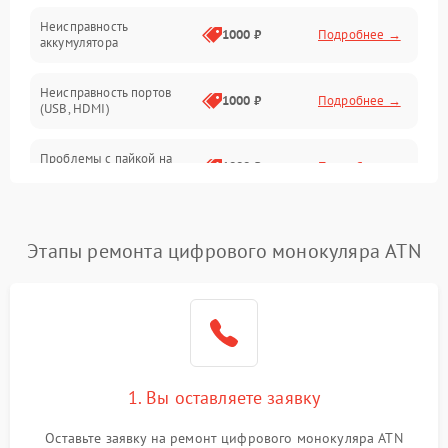
Неисправность
1000 ₽
Подробнее →
аккумулятора
Неисправность портов
1000 ₽
Подробнее →
(USB, HDMI)
Проблемы с пайкой на
1000 ₽
Подробнее →
плате
Неисправность
2800 ₽
Подробнее →
процессора
Этапы ремонта цифрового монокуляра ATN
Повреждение внутренних
500 ₽
Подробнее →
проводов
Неисправность Wi-
1500 ₽
Подробнее →
Fi/Bluetooth модуля
1. Вы оставляете заявку
Проблемы с калибровкой
1000 ₽
Подробнее →
Оставьте заявку на ремонт цифрового монокуляра ATN
изображения