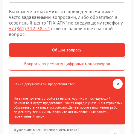
Вы можете ознакомиться с приведенными ниже
часто задаваемыми вопросами, либо обратиться в
сервисный центр “FIX-ATN” по следующему телефону
+7 (861) 212-38-54
если не нашли ответ на свой
вопрос.
Общие вопросы
Вопросы по ремонту цифровых монокуляров
Какие документы вы предоставляете?
На этапе приема устройства на диагностику и последующий
ремонт вам будет предоставлен заказ-наряд с указанием страховых
обязательств на ваше устройство. Далее, после выполнения работ
по ремонту техники, вы получите акт выполненных работ и
гарантийный талон.
Я уже знаю в чем неисправность и какой