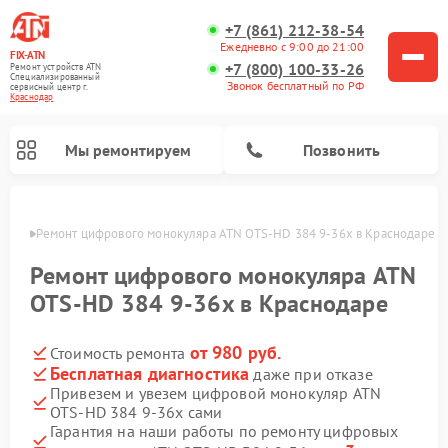
+7 (861) 212-38-54
Ежедневно с 9:00 до 21:00
FIX-ATN
+7 (800) 100-33-26
Ремонт устройств ATN
Специализированный
Звонок бесплатный по РФ
cервисный центр г.
Краснодар
Мы ремонтируем
Позвонить
одаре
Ремонт цифрового монокуляра ATN OTS-HD 384 9-36x в Краснодаре
Ремонт цифрового монокуляра ATN
OTS-HD 384 9-36x в Краснодаре
от 980 руб.
Стоимость ремонта
Ремонт тепловизионных прицелов ATN
Ремонт оптических прицелов ATN
Ремонт цифровых биноклей ATN
Ремонт прицелов ночного видения ATN
Бесплатная диагностика
даже при отказе
Привезем и увезем цифровой монокуляр ATN
OTS-HD 384 9-36x сами
Гарантия на наши работы по ремонту цифровых