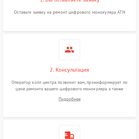
Проблемы с калибровкой
1000 ₽
Подробнее →
Оставьте заявку на ремонт цифрового монокуляра ATN
изображения
Неисправность разъемов
500 ₽
Подробнее →
(MicroSD, AV)
Неисправность системы
2000 ₽
Подробнее →
стабилизации
Проблемы с заземлением
2. Консультация
1000 ₽
Подробнее →
Оператор колл центра позвонит вам, проинформирует по
Повреждение печатной
2800 ₽
Подробнее →
цене ремонта вашего цифрового монокуляра а также
платы
ответит на все ваши вопросы.
Подробнее
Неисправность кнопок
500 ₽
Подробнее →
управления