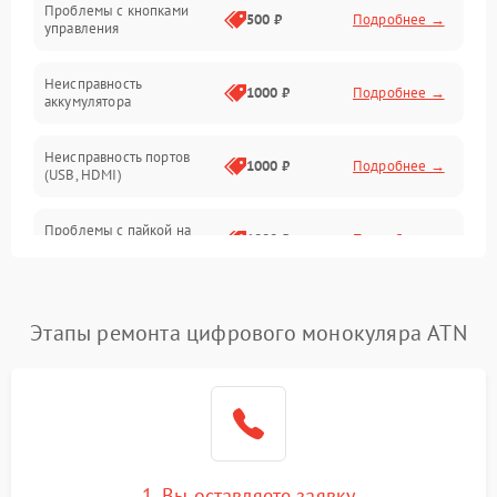
Проблемы с кнопками
Механические повреждения
500 ₽
Подробнее →
управления
Неисправность
1000 ₽
Подробнее →
аккумулятора
Неисправность портов
1000 ₽
Подробнее →
(USB, HDMI)
Проблемы с пайкой на
1000 ₽
Подробнее →
плате
Неисправность
2800 ₽
Подробнее →
процессора
Этапы ремонта цифрового монокуляра ATN
Повреждение внутренних
500 ₽
Подробнее →
проводов
Неисправность Wi-
1500 ₽
Подробнее →
Fi/Bluetooth модуля
1. Вы оставляете заявку