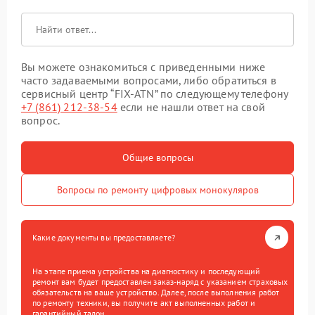
Вы можете ознакомиться с приведенными ниже
часто задаваемыми вопросами, либо обратиться в
сервисный центр “FIX-ATN” по следующему телефону
+7 (861) 212-38-54
если не нашли ответ на свой
вопрос.
Общие вопросы
Вопросы по ремонту цифровых монокуляров
Какие документы вы предоставляете?
На этапе приема устройства на диагностику и последующий
ремонт вам будет предоставлен заказ-наряд с указанием страховых
обязательств на ваше устройство. Далее, после выполнения работ
по ремонту техники, вы получите акт выполненных работ и
гарантийный талон.