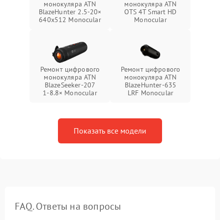
монокуляра ATN
монокуляра ATN
BlazeHunter 2.5‑20×
OTS 4T Smart HD
640x512 Monocular
Monocular
Ремонт цифрового
Ремонт цифрового
монокуляра ATN
монокуляра ATN
BlazeSeeker‑207
BlazeHunter‑635
1‑8.8× Monocular
LRF Monocular
Показать все модели
FAQ. Ответы на вопросы