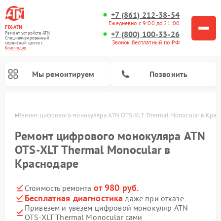
+7 (861) 212-38-54
Ежедневно с 9:00 до 21:00
FIX-ATN
+7 (800) 100-33-26
Ремонт устройств ATN
Специализированный
Звонок бесплатный по РФ
cервисный центр г.
Краснодар
Мы ремонтируем
Позвонить
одаре
Ремонт цифрового монокуляра ATN OTS‑XLT Thermal Monocular в Крас
Ремонт цифрового монокуляра ATN
OTS‑XLT Thermal Monocular в
Краснодаре
Ремонт тепловизионных прицелов ATN
Ремонт оптических прицелов ATN
Ремонт цифровых биноклей ATN
Ремонт прицелов ночного видения ATN
от 980 руб.
Стоимость ремонта
Бесплатная диагностика
даже при отказе
Привезем и увезем цифровой монокуляр ATN
OTS‑XLT Thermal Monocular сами