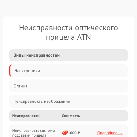
Неисправности оптического
прицела ATN
Виды неисправностей
Электроника
Оптика
Неисправность изображения
Неисправности
Стоимость
Механические повреждения
Неисправность системы
Неисправность фокусировки и оптики
1000 ₽
Подробнее →
подсветки прицела