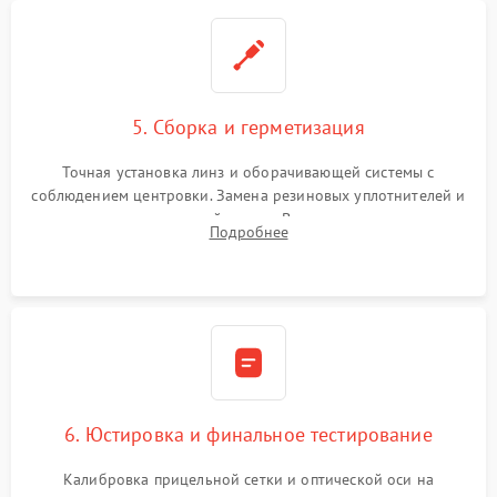
5. Сборка и герметизация
Точная установка линз и оборачивающей системы с
соблюдением центровки. Замена резиновых уплотнителей и
нанесение влагозащитной смазки. Вакуумирование корпуса
Подробнее
и заполнение его осушенным азотом или аргоном для
защиты линз от внутреннего запотевания.
6. Юстировка и финальное тестирование
Калибровка прицельной сетки и оптической оси на