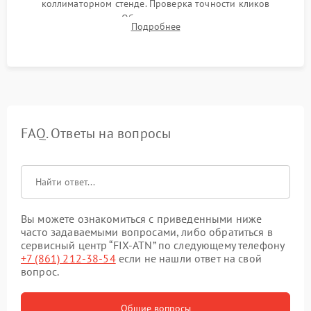
коллиматорном стенде. Проверка точности кликов
механизма поправок. Обязательное испытание прицела на
Подробнее
ударном стенде для проверки устойчивости к отдаче и
гарантии сохранения точки пристрелки.
FAQ. Ответы на вопросы
Вы можете ознакомиться с приведенными ниже
часто задаваемыми вопросами, либо обратиться в
сервисный центр “FIX-ATN” по следующему телефону
+7 (861) 212-38-54
если не нашли ответ на свой
вопрос.
Общие вопросы