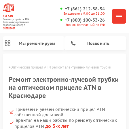
+7 (861) 212-38-54
Ежедневно с 9:00 до 21:00
FIX-ATN
+7 (800) 100-33-26
Ремонт устройств ATN
Специализированный
Звонок бесплатный по РФ
cервисный центр г.
Краснодар
Мы ремонтируем
Позвонить
одаре
Оптический прицел ATN ремонт электронно-лучевой трубки
Ремонт электронно-лучевой трубки
на оптическом прицеле ATN в
Краснодаре
Ремонт прицелов ночного видения ATN
Ремонт цифровых монокуляров ATN
Ремонт тепловизионных прицелов ATN
Ремонт цифровых биноклей ATN
Привезем и увезем оптический прицел ATN
собственной доставкой
Гарантия на наши работы по ремонту оптических
до 3-х лет
прицелов ATN