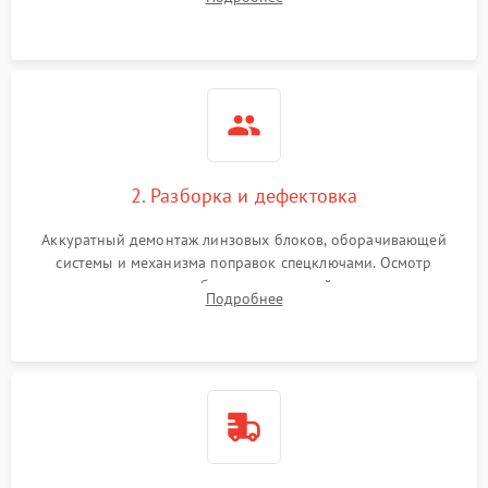
параллакса и зума. Выявление сколов, внутренних
загрязнений и нарушений герметичности.
2. Разборка и дефектовка
Аккуратный демонтаж линзовых блоков, оборачивающей
системы и механизма поправок спецключами. Осмотр
внутренних резьбовых соединений, пружин и
Подробнее
уплотнительных колец. Поиск причин люфта, смещения
точки попадания или заклинивания подвижных частей.