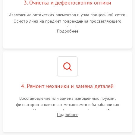
3. Очистка и дефектоскопия оптики
Извлечение оптических элементов и узла прицельной сетки.
Осмотр линз на предмет повреждения просветляющего
покрытия или появления грибка. Бережная очистка стекол
Подробнее
спецрастворами. Проверка целостности гравированной
сетки и модуля ее подсветки.
4. Ремонт механики и замена деталей
Восстановление или замена изношенных пружин,
фиксаторов и кликовых механизмов в барабанчиках
поправок. Устранение люфтов в трансфокаторе. Замена
Подробнее
поврежденных линз, разбитой сетки или восстановление
контактов в цепи подсветки прицельной марки.