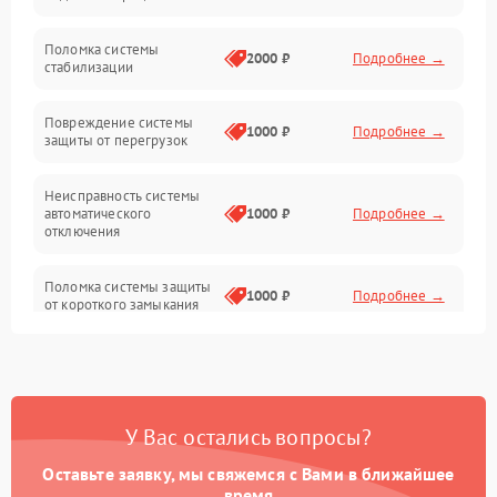
Неисправность подсветки и электроники
Поломка системы
2000 ₽
Подробнее →
стабилизации
Прочие неисправности
Повреждение системы
1000 ₽
Подробнее →
защиты от перегрузок
Электропитание
Неисправность системы
Механика
автоматического
1000 ₽
Подробнее →
отключения
Управление
Поломка системы защиты
1000 ₽
Подробнее →
от короткого замыкания
Корпус/Герметичность
Повреждение системы
Датчики
1000 ₽
Подробнее →
защиты от перегрева
У Вас остались вопросы?
Неисправность системы
защиты от
1000 ₽
Подробнее →
перенапряжения
Оставьте заявку, мы свяжемся с Вами в ближайшее
время