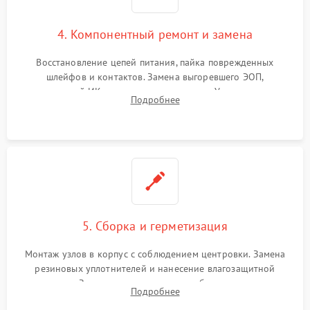
4. Компонентный ремонт и замена
Восстановление цепей питания, пайка поврежденных
шлейфов и контактов. Замена выгоревшего ЭОП,
неисправной ИК-подсветки или матрицы. Ультразвуковая
Подробнее
очистка плат и удаление загрязнений с линз объектива и
окуляра спецрастворами.
5. Сборка и герметизация
Монтаж узлов в корпус с соблюдением центровки. Замена
резиновых уплотнителей и нанесение влагозащитной
смазки. Заполнение внутреннего объема прицела
Подробнее
осушенным азотом для предотвращения запотевания оптики