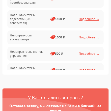
преобразователя)
Прочие неисправности
Поломка системы
подсветки (ИК-
1500 ₽
Подробнее →
Оптика
осветителя)
Неисправность
1000 ₽
Подробнее →
аккумулятора
Неисправность кнопок
500 ₽
Подробнее →
управления
Поломка системы
2000 ₽
Подробнее →
стабилизации
Повреждение системы
1000 ₽
Подробнее →
защиты от перегрузок
У Вас остались вопросы?
Неисправность системы
автоматического
1000 ₽
Подробнее →
Оставьте заявку, мы свяжемся с Вами в ближайшее
отключения
время