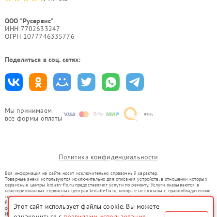
ООО "Русервис"
ИНН 7702633247
ОГРН 1077746335776
Поделиться в соц. сетях:
Мы принимаем
все формы оплаты
Политика конфиденциальности
Вся информация на сайте носит исключительно справочный характер.
Товарные знаки используются исключительно для описания устройств, в отношении которых
сервисные центры krd.atn-fix.ru предоставляют услуги по ремонту. Услуги оказываются в
неавторизованных сервисных центрах krd.atn-fix.ru, которые не связаны с правообладателями
товарных знаков или их официальными представителями.
Ремонт осуществляется для устройств, уже введенных в гражданский оборот в соответствии
Этот сайт использует файлы cookie. Вы можете
со статьей 1487 ГК РФ.
Использование товарных знаков не преследует цели индивидуализации услуг или введения
ознакомиться с
правилами использования