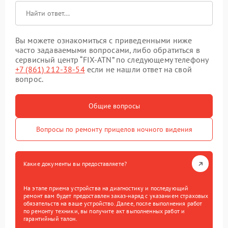
Вы можете ознакомиться с приведенными ниже
часто задаваемыми вопросами, либо обратиться в
сервисный центр “FIX-ATN” по следующему телефону
+7 (861) 212-38-54
если не нашли ответ на свой
вопрос.
Общие вопросы
Вопросы по ремонту прицелов ночного видения
Какие документы вы предоставляете?
На этапе приема устройства на диагностику и последующий
ремонт вам будет предоставлен заказ-наряд с указанием страховых
обязательств на ваше устройство. Далее, после выполнения работ
по ремонту техники, вы получите акт выполненных работ и
гарантийный талон.