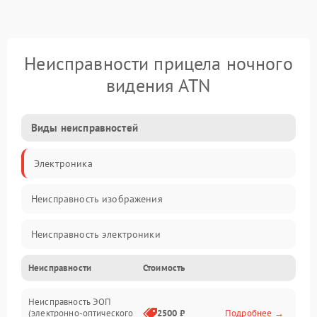
Неисправности прицела ночного
видения ATN
Виды неисправностей
Электроника
Неисправность изображения
Неисправность электроники
Неисправности
Стоимость
Механические повреждения
Неисправность ЭОП
Неисправность управления
(электронно-оптического
2500 ₽
Подробнее →