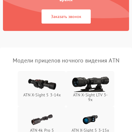
Поломка системы защиты
1000 ₽
Подробнее →
Заказать звонок
от короткого замыкания
Повреждение системы
1000 ₽
Подробнее →
защиты от перегрева
Неисправность системы
защиты от
1000 ₽
Подробнее →
Модели прицелов ночного видения ATN
перенапряжения
Неисправность системы
1000 ₽
Подробнее →
защиты от замыкания
Неисправность системы
ATN X-Sight 5 3-14x
ATN X-Sight LTV 3-
1000 ₽
Подробнее →
защиты от перегрева
9x
Поломка системы защиты
1000 ₽
Подробнее →
от перенапряжения
ATN 4k Pro 5
ATN X-Sight 5 3-15x