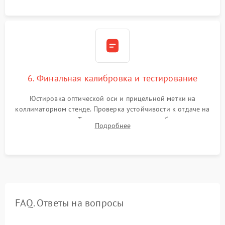
при перепадах температур.
6. Финальная калибровка и тестирование
Юстировка оптической оси и прицельной метки на
коллиматорном стенде. Проверка устойчивости к отдаче на
ударном стенде. Тестирование качества изображения в
Подробнее
темноте, дальности обнаружения и корректной работы всех
режимов прицела.
FAQ. Ответы на вопросы