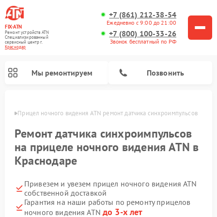
+7 (861) 212-38-54
Ежедневно с 9:00 до 21:00
FIX-ATN
+7 (800) 100-33-26
Ремонт устройств ATN
Специализированный
Звонок бесплатный по РФ
cервисный центр г.
Краснодар
Мы ремонтируем
Позвонить
одаре
Прицел ночного видения ATN ремонт датчика синхроимпульсов
Ремонт датчика синхроимпульсов
на прицеле ночного видения ATN в
Краснодаре
Ремонт оптических прицелов ATN
Ремонт цифровых биноклей ATN
Ремонт цифровых монокуляров ATN
Ремонт тепловизионных прицелов ATN
Привезем и увезем прицел ночного видения ATN
собственной доставкой
Гарантия на наши работы по ремонту прицелов
до 3-х лет
ночного видения ATN