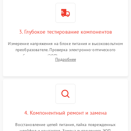
3. Глубокое тестирование компонентов
Измерение напряжения на блоке питания и высоковольтном
преобразователе. Проверка электронно-оптического
преобразователя (ЭОП) на стенде на предмет эмиссии,
Подробнее
шумов и засветок. Диагностика микросхем цифровых
моделей под микроскопом.
4. Компонентный ремонт и замена
Восстановление цепей питания, пайка поврежденных
шлейфов и контактов. Замена выгоревшего ЭОП,