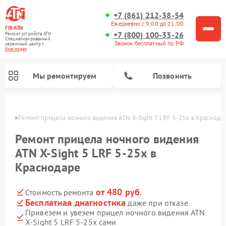
+7 (861) 212-38-54
Ежедневно с 9:00 до 21:00
FIX-ATN
+7 (800) 100-33-26
Ремонт устройств ATN
Специализированный
Звонок бесплатный по РФ
cервисный центр г.
Краснодар
Мы ремонтируем
Позвонить
одаре
Ремонт прицела ночного видения ATN X-Sight 5 LRF 5-25x в Краснода
Ремонт прицела ночного видения
ATN X-Sight 5 LRF 5-25x в
Краснодаре
Ремонт оптических прицелов ATN
Ремонт цифровых биноклей ATN
Ремонт цифровых монокуляров ATN
Ремонт тепловизионных прицелов ATN
от 480 руб.
Стоимость ремонта
Бесплатная диагностика
даже при отказе
Привезем и увезем прицел ночного видения ATN
X-Sight 5 LRF 5-25x сами