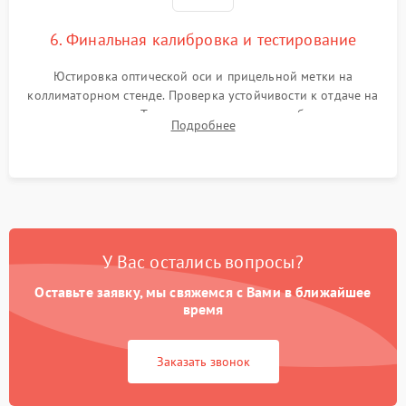
6. Финальная калибровка и тестирование
Юстировка оптической оси и прицельной метки на
коллиматорном стенде. Проверка устойчивости к отдаче на
ударном стенде. Тестирование качества изображения в
Подробнее
темноте, дальности обнаружения и корректной работы всех
режимов прицела.
У Вас остались вопросы?
Оставьте заявку, мы свяжемся с Вами в ближайшее
время
Заказать звонок