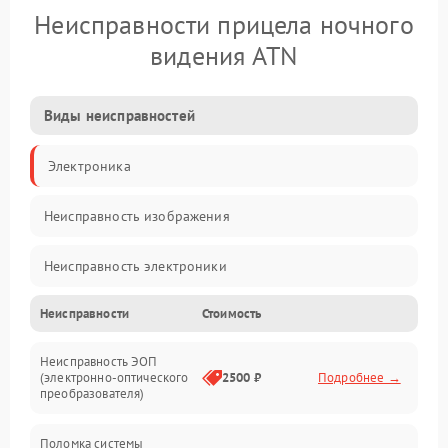
Неисправности прицела ночного
видения ATN
Виды неисправностей
Электроника
Неисправность изображения
Неисправность электроники
Неисправности
Стоимость
Механические повреждения
Неисправность ЭОП
Неисправность управления
(электронно-оптического
2500 ₽
Подробнее →
преобразователя)
Прочие неисправности
Поломка системы