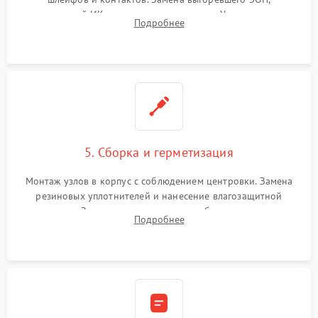
неисправной ИК-подсветки или матрицы. Ультразвуковая
Подробнее
очистка плат и удаление загрязнений с линз объектива и
окуляра спецрастворами.
5. Сборка и герметизация
Монтаж узлов в корпус с соблюдением центровки. Замена
резиновых уплотнителей и нанесение влагозащитной
смазки. Заполнение внутреннего объема прицела
Подробнее
осушенным азотом для предотвращения запотевания оптики
при перепадах температур.