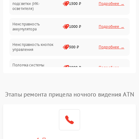
подсветки (ИК-
1500 ₽
Подробнее →
Оптика
осветителя)
Неисправность
1000 ₽
Подробнее →
аккумулятора
Неисправность кнопок
500 ₽
Подробнее →
управления
Поломка системы
2000 ₽
Подробнее →
стабилизации
Повреждение системы
1000 ₽
Подробнее →
защиты от перегрузок
Этапы ремонта прицела ночного видения ATN
Неисправность системы
автоматического
1000 ₽
Подробнее →
отключения
Поломка системы защиты
1000 ₽
Подробнее →
от короткого замыкания