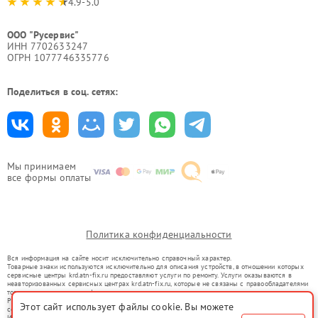
4.9-5.0
ООО "Русервис"
ИНН 7702633247
ОГРН 1077746335776
Поделиться в соц. сетях:
Мы принимаем
все формы оплаты
Политика конфиденциальности
Вся информация на сайте носит исключительно справочный характер.
Товарные знаки используются исключительно для описания устройств, в отношении которых
сервисные центры krd.atn-fix.ru предоставляют услуги по ремонту. Услуги оказываются в
неавторизованных сервисных центрах krd.atn-fix.ru, которые не связаны с правообладателями
товарных знаков или их официальными представителями.
Ремонт осуществляется для устройств, уже введенных в гражданский оборот в соответствии
Этот сайт использует файлы cookie. Вы можете
со статьей 1487 ГК РФ.
Использование товарных знаков не преследует цели индивидуализации услуг или введения