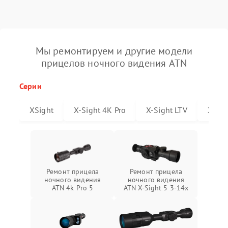
Мы ремонтируем и другие модели
прицелов ночного видения ATN
Серии
XSight
X-Sight 4K Pro
X-Sight LTV
X-Sig
Ремонт прицела
Ремонт прицела
ночного видения
ночного видения
ATN 4k Pro 5
ATN X-Sight 5 3-14x