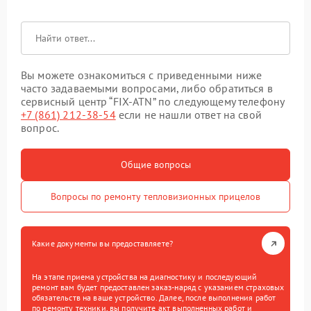
Вы можете ознакомиться с приведенными ниже
часто задаваемыми вопросами, либо обратиться в
сервисный центр “FIX-ATN” по следующему телефону
+7 (861) 212-38-54
если не нашли ответ на свой
вопрос.
Общие вопросы
Вопросы по ремонту тепловизионных прицелов
Какие документы вы предоставляете?
На этапе приема устройства на диагностику и последующий
ремонт вам будет предоставлен заказ-наряд с указанием страховых
обязательств на ваше устройство. Далее, после выполнения работ
по ремонту техники, вы получите акт выполненных работ и