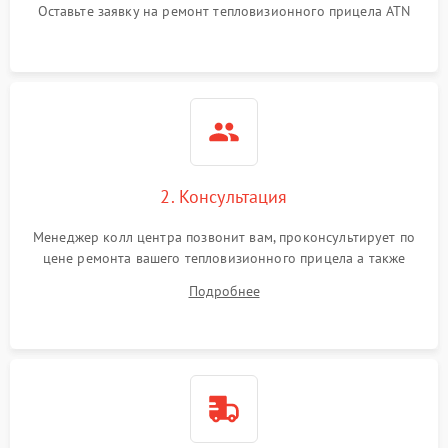
Оставьте заявку на ремонт тепловизионного прицела ATN
автоматического
1500 ₽
Подробнее →
отключения
Поломка системы защиты
1500 ₽
Подробнее →
от короткого замыкания
Повреждение системы
1500 ₽
Подробнее →
защиты от перегрева
2. Консультация
Неисправность системы
защиты от
1500 ₽
Подробнее →
Менеджер колл центра позвонит вам, проконсультирует по
перенапряжения
цене ремонта вашего тепловизионного прицела а также
ответит на все ваши вопросы.
Подробнее
Неисправность системы
1500 ₽
Подробнее →
защиты от замыкания
Неисправность системы
1500 ₽
Подробнее →
защиты от перегрева
Поломка системы защиты
1500 ₽
Подробнее →
от перенапряжения