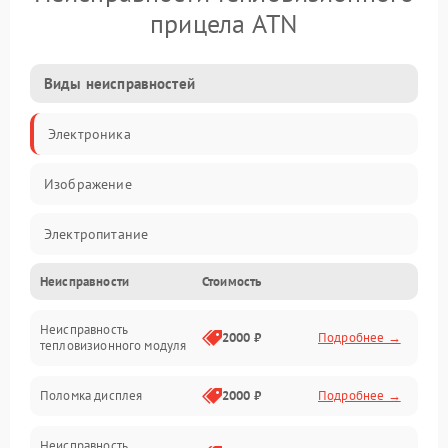
прицела ATN
Виды неисправностей
Электроника
Изображение
Электропитание
Неисправности
Стоимость
Измерения
Неисправность
Матрица
2000 ₽
Подробнее →
тепловизионного модуля
Юстировка
Поломка дисплея
2000 ₽
Подробнее →
Механические повреждения
Неисправность