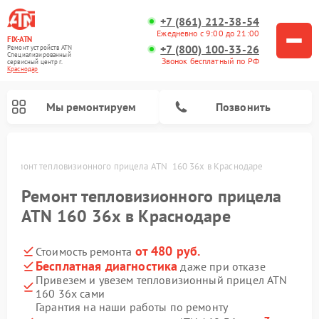
+7 (861) 212-38-54
Ежедневно с 9:00 до 21:00
FIX-ATN
+7 (800) 100-33-26
Ремонт устройств ATN
Специализированный
Звонок бесплатный по РФ
cервисный центр г.
Краснодар
Мы ремонтируем
Позвонить
е
Ремонт тепловизионного прицела ATN  160 36x в Краснодаре
Ремонт тепловизионного прицела
ATN 160 36x в Краснодаре
от 480 руб.
Стоимость ремонта
Ремонт оптических прицелов ATN
Ремонт цифровых биноклей ATN
Ремонт цифровых монокуляров ATN
Ремонт прицелов ночного видения ATN
Бесплатная диагностика
даже при отказе
Привезем и увезем тепловизионный прицел ATN
160 36x сами
Гарантия на наши работы по ремонту