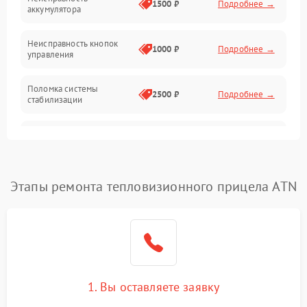
1500 ₽
Подробнее →
аккумулятора
Оптика
Неисправность кнопок
1000 ₽
Подробнее →
управления
Поломка системы
2500 ₽
Подробнее →
стабилизации
Повреждение системы
2500 ₽
Подробнее →
записи
Неисправность системы
Этапы ремонта тепловизионного прицела ATN
1500 ₽
Подробнее →
Wi-Fi
Поломка системы GPS
2000 ₽
Подробнее →
Повреждение системы
1500 ₽
Подробнее →
защиты от перегрузок
1. Вы оставляете заявку
Неисправность системы