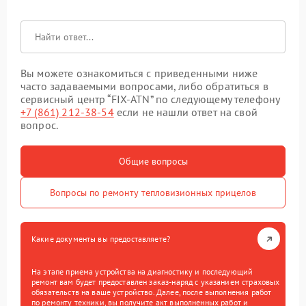
Вы можете ознакомиться с приведенными ниже
часто задаваемыми вопросами, либо обратиться в
сервисный центр “FIX-ATN” по следующему телефону
+7 (861) 212-38-54
если не нашли ответ на свой
вопрос.
Общие вопросы
Вопросы по ремонту тепловизионных прицелов
Какие документы вы предоставляете?
На этапе приема устройства на диагностику и последующий
ремонт вам будет предоставлен заказ-наряд с указанием страховых
обязательств на ваше устройство. Далее, после выполнения работ
по ремонту техники, вы получите акт выполненных работ и