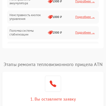
1500 ₽
Подробнее →
аккумулятора
Оптика
Неисправность кнопок
1000 ₽
Подробнее →
управления
Поломка системы
2500 ₽
Подробнее →
стабилизации
Повреждение системы
2500 ₽
Подробнее →
записи
Неисправность системы
Этапы ремонта тепловизионного прицела ATN
1500 ₽
Подробнее →
Wi-Fi
Поломка системы GPS
2000 ₽
Подробнее →
Повреждение системы
1500 ₽
Подробнее →
защиты от перегрузок
1. Вы оставляете заявку
Неисправность системы