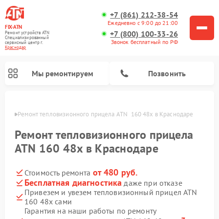
+7 (861) 212-38-54
Ежедневно с 9:00 до 21:00
FIX-ATN
+7 (800) 100-33-26
Ремонт устройств ATN
Специализированный
Звонок бесплатный по РФ
cервисный центр г.
Краснодар
Мы ремонтируем
Позвонить
одаре
Ремонт тепловизионного прицела ATN  160 48x в Краснодаре
Ремонт тепловизионного прицела
ATN 160 48x в Краснодаре
от 480 руб.
Стоимость ремонта
Ремонт оптических прицелов ATN
Ремонт цифровых биноклей ATN
Ремонт цифровых монокуляров ATN
Ремонт прицелов ночного видения ATN
Бесплатная диагностика
даже при отказе
Привезем и увезем тепловизионный прицел ATN
160 48x сами
Гарантия на наши работы по ремонту