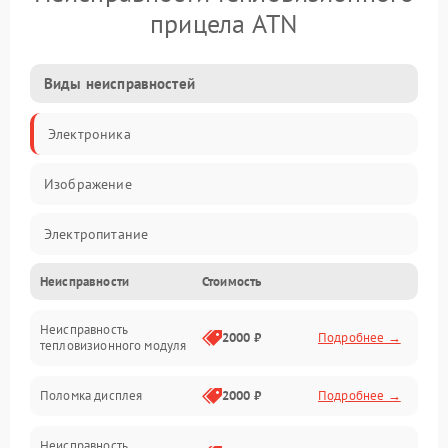
прицела ATN
Виды неисправностей
Электроника
Изображение
Электропитание
Неисправности
Стоимость
Измерения
Неисправность
Матрица
2000 ₽
Подробнее →
тепловизионного модуля
Юстировка
Поломка дисплея
2000 ₽
Подробнее →
Механические повреждения
Неисправность