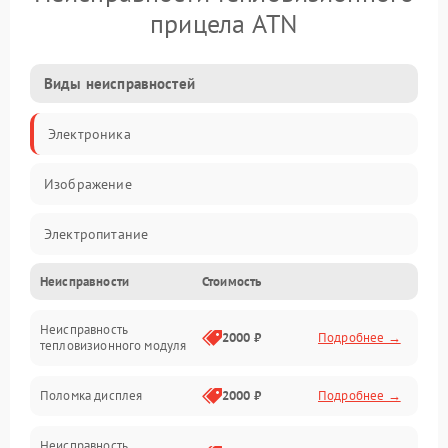
прицела ATN
Виды неисправностей
Электроника
Изображение
Электропитание
Неисправности
Стоимость
Измерения
Неисправность
Матрица
2000 ₽
Подробнее →
тепловизионного модуля
Юстировка
Поломка дисплея
2000 ₽
Подробнее →
Механические повреждения
Неисправность