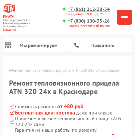
+7 (861) 212-38-54
Ежедневно с 9:00 до 21:00
FIX-ATN
+7 (800) 100-33-26
Ремонт устройств ATN
Специализированный
Звонок бесплатный по РФ
cервисный центр г.
Краснодар
Мы ремонтируем
Позвонить
одаре
Ремонт тепловизионного прицела ATN  320 24x в Краснодаре
Ремонт тепловизионного прицела
ATN 320 24x в Краснодаре
от 480 руб.
Стоимость ремонта
Ремонт оптических прицелов ATN
Ремонт цифровых биноклей ATN
Ремонт цифровых монокуляров ATN
Ремонт прицелов ночного видения ATN
Бесплатная диагностика
даже при отказе
Привезем и увезем тепловизионный прицел ATN
320 24x сами
Гарантия на наши работы по ремонту