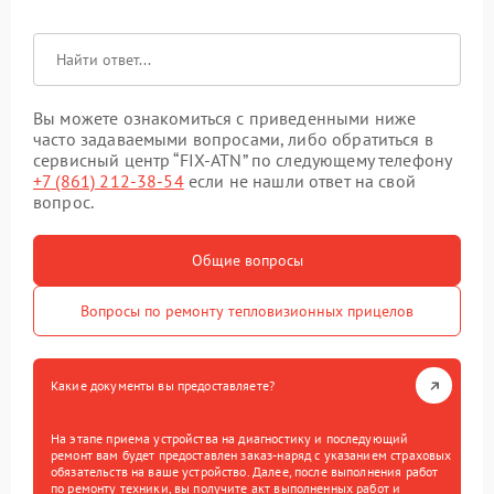
Вы можете ознакомиться с приведенными ниже
часто задаваемыми вопросами, либо обратиться в
сервисный центр “FIX-ATN” по следующему телефону
+7 (861) 212-38-54
если не нашли ответ на свой
вопрос.
Общие вопросы
Вопросы по ремонту тепловизионных прицелов
Какие документы вы предоставляете?
На этапе приема устройства на диагностику и последующий
ремонт вам будет предоставлен заказ-наряд с указанием страховых
обязательств на ваше устройство. Далее, после выполнения работ
по ремонту техники, вы получите акт выполненных работ и