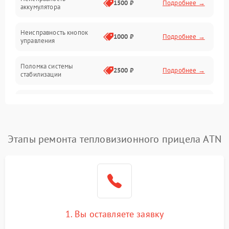
1500 ₽
Подробнее →
аккумулятора
Оптика
Неисправность кнопок
1000 ₽
Подробнее →
управления
Поломка системы
2500 ₽
Подробнее →
стабилизации
Повреждение системы
2500 ₽
Подробнее →
записи
Неисправность системы
Этапы ремонта тепловизионного прицела ATN
1500 ₽
Подробнее →
Wi-Fi
Поломка системы GPS
2000 ₽
Подробнее →
Повреждение системы
1500 ₽
Подробнее →
защиты от перегрузок
1. Вы оставляете заявку
Неисправность системы