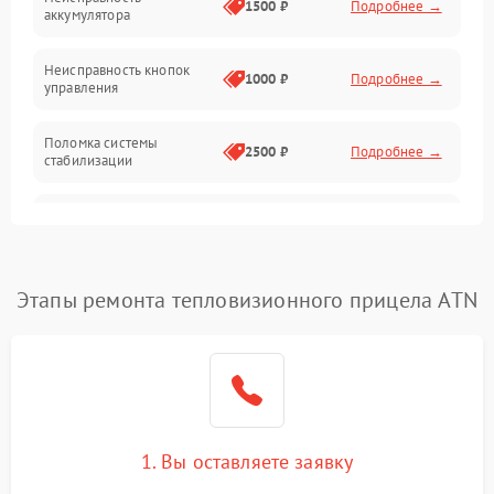
1500 ₽
Подробнее →
аккумулятора
Оптика
Неисправность кнопок
1000 ₽
Подробнее →
управления
Поломка системы
2500 ₽
Подробнее →
стабилизации
Повреждение системы
2500 ₽
Подробнее →
записи
Неисправность системы
Этапы ремонта тепловизионного прицела ATN
1500 ₽
Подробнее →
Wi-Fi
Поломка системы GPS
2000 ₽
Подробнее →
Повреждение системы
1500 ₽
Подробнее →
защиты от перегрузок
1. Вы оставляете заявку
Неисправность системы