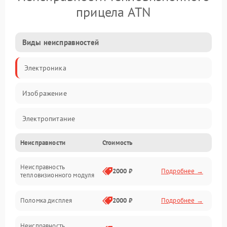
прицела ATN
Виды неисправностей
Электроника
Изображение
Электропитание
Неисправности
Стоимость
Измерения
Неисправность
Матрица
2000 ₽
Подробнее →
тепловизионного модуля
Юстировка
Поломка дисплея
2000 ₽
Подробнее →
Механические повреждения
Неисправность