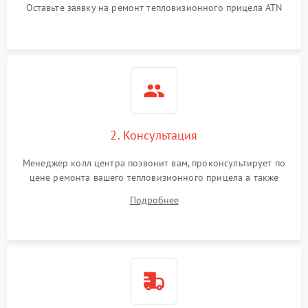
Оставьте заявку на ремонт тепловизионного прицела ATN
автоматического
1500 ₽
Подробнее →
отключения
Поломка системы защиты
1500 ₽
Подробнее →
от короткого замыкания
Повреждение системы
1500 ₽
Подробнее →
защиты от перегрева
2. Консультация
Неисправность системы
защиты от
1500 ₽
Подробнее →
Менеджер колл центра позвонит вам, проконсультирует по
перенапряжения
цене ремонта вашего тепловизионного прицела а также
ответит на все ваши вопросы.
Подробнее
Неисправность системы
1500 ₽
Подробнее →
защиты от замыкания
Неисправность системы
1500 ₽
Подробнее →
защиты от перегрева
Поломка системы защиты
1500 ₽
Подробнее →
от перенапряжения