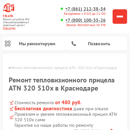
+7 (861) 212-38-54
Ежедневно с 9:00 до 21:00
FIX-ATN
+7 (800) 100-33-26
Ремонт устройств ATN
Специализированный
Звонок бесплатный по РФ
cервисный центр г.
Краснодар
Мы ремонтируем
Позвонить
одаре
Ремонт тепловизионного прицела ATN  320 510x в Краснодаре
Ремонт тепловизионного прицела
ATN 320 510x в Краснодаре
от 480 руб.
Стоимость ремонта
Ремонт оптических прицелов ATN
Ремонт цифровых биноклей ATN
Ремонт цифровых монокуляров ATN
Ремонт прицелов ночного видения ATN
Бесплатная диагностика
даже при отказе
Привезем и увезем тепловизионный прицел ATN
320 510x сами
Гарантия на наши работы по ремонту