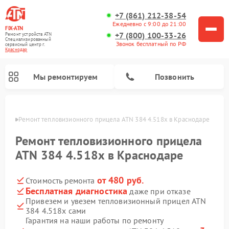
+7 (861) 212-38-54
Ежедневно с 9:00 до 21:00
FIX-ATN
+7 (800) 100-33-26
Ремонт устройств ATN
Специализированный
Звонок бесплатный по РФ
cервисный центр г.
Краснодар
Мы ремонтируем
Позвонить
одаре
Ремонт тепловизионного прицела ATN 384 4.518x в Краснодаре
Ремонт тепловизионного прицела
ATN 384 4.518x в Краснодаре
от 480 руб.
Стоимость ремонта
Ремонт оптических прицелов ATN
Ремонт цифровых биноклей ATN
Ремонт цифровых монокуляров ATN
Ремонт прицелов ночного видения ATN
Бесплатная диагностика
даже при отказе
Привезем и увезем тепловизионный прицел ATN
384 4.518x сами
Гарантия на наши работы по ремонту