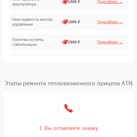
1500 ₽
Подробнее →
аккумулятора
Оптика
Неисправность кнопок
1000 ₽
Подробнее →
управления
Поломка системы
2500 ₽
Подробнее →
стабилизации
Повреждение системы
2500 ₽
Подробнее →
записи
Неисправность системы
Этапы ремонта тепловизионного прицела ATN
1500 ₽
Подробнее →
Wi-Fi
Поломка системы GPS
2000 ₽
Подробнее →
Повреждение системы
1500 ₽
Подробнее →
защиты от перегрузок
1. Вы оставляете заявку
Неисправность системы