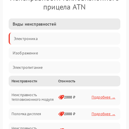
прицела ATN
Виды неисправностей
Электроника
Изображение
Электропитание
Неисправности
Стоимость
Измерения
Неисправность
Матрица
2000 ₽
Подробнее →
тепловизионного модуля
Юстировка
Поломка дисплея
2000 ₽
Подробнее →
Механические повреждения
Неисправность