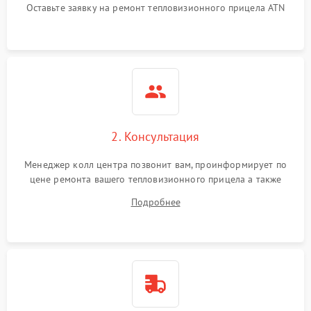
Оставьте заявку на ремонт тепловизионного прицела ATN
автоматического
1500 ₽
Подробнее →
отключения
Поломка системы защиты
1500 ₽
Подробнее →
от короткого замыкания
Повреждение системы
1500 ₽
Подробнее →
защиты от перегрева
2. Консультация
Неисправность системы
защиты от
1500 ₽
Подробнее →
Менеджер колл центра позвонит вам, проинформирует по
перенапряжения
цене ремонта вашего тепловизионного прицела а также
ответит на все ваши вопросы.
Подробнее
Неисправность системы
1500 ₽
Подробнее →
защиты от замыкания
Неисправность системы
1500 ₽
Подробнее →
защиты от перегрева
Поломка системы защиты
1500 ₽
Подробнее →
от перенапряжения