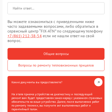
Вы можете ознакомиться с приведенными ниже
часто задаваемыми вопросами, либо обратиться в
сервисный центр “FIX-ATN” по следующему телефону
+7 (861) 212-38-54
если не нашли ответ на свой
вопрос.
Общие вопросы
Вопросы по ремонту тепловизионных прицелов
Какие документы вы предоставляете?
На этапе приема устройства на диагностику и последующий
ремонт вам будет предоставлен заказ-наряд с указанием страховых
обязательств на ваше устройство. Далее, после выполнения работ
по ремонту техники, вы получите акт выполненных работ и
гарантийный талон.