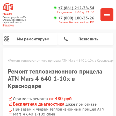
+7 (861) 212-38-54
Ежедневно с 9:00 до 21:00
FIX-ATN
+7 (800) 100-33-26
Ремонт устройств ATN
Специализированный
Звонок бесплатный по РФ
cервисный центр г.
Краснодар
Мы ремонтируем
Позвонить
одаре
Ремонт тепловизионного прицела ATN Mars 4 640 1-10х в Краснодаре
Ремонт тепловизионного прицела
ATN Mars 4 640 1-10х в
Краснодаре
Ремонт оптических прицелов ATN
Ремонт цифровых биноклей ATN
Ремонт цифровых монокуляров ATN
Ремонт прицелов ночного видения ATN
от 480 руб.
Стоимость ремонта
Бесплатная диагностика
даже при отказе
Привезем и увезем тепловизионный прицел ATN
Mars 4 640 1-10х сами