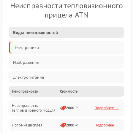
Неисправности тепловизионного
прицела ATN
Виды неисправностей
Электроника
Изображение
Электропитание
Неисправности
Стоимость
Измерения
Неисправность
Матрица
2000 ₽
Подробнее →
тепловизионного модуля
Юстировка
Поломка дисплея
2000 ₽
Подробнее →