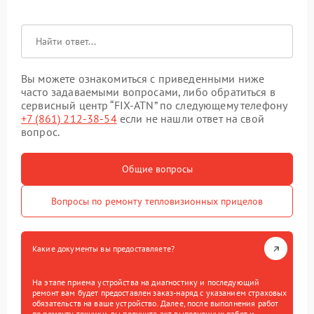
Вы можете ознакомиться с приведенными ниже
часто задаваемыми вопросами, либо обратиться в
сервисный центр “FIX-ATN” по следующему телефону
+7 (861) 212-38-54
если не нашли ответ на свой
вопрос.
Общие вопросы
Вопросы по ремонту тепловизионных прицелов
Какие документы вы предоставляете?
На этапе приема устройства на диагностику и последующий
ремонт вам будет предоставлен заказ-наряд с указанием страховых
обязательств на ваше устройство. Далее, после выполнения работ
по ремонту техники, вы получите акт выполненных работ и