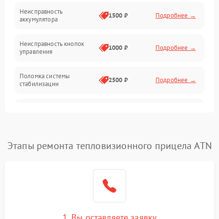
Механические повреждения
Неисправность
1500 ₽
Подробнее →
аккумулятора
Оптика
Неисправность кнопок
1000 ₽
Подробнее →
управления
Поломка системы
2500 ₽
Подробнее →
стабилизации
Повреждение системы
2500 ₽
Подробнее →
записи
Неисправность системы
Этапы ремонта тепловизионного прицела ATN
1500 ₽
Подробнее →
Wi-Fi
Поломка системы GPS
2000 ₽
Подробнее →
Повреждение системы
1500 ₽
Подробнее →
защиты от перегрузок
1. Вы оставляете заявку