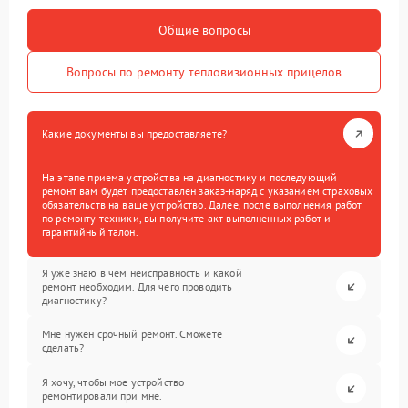
Общие вопросы
Вопросы по ремонту тепловизионных прицелов
Какие документы вы предоставляете?
На этапе приема устройства на диагностику и последующий
ремонт вам будет предоставлен заказ-наряд с указанием страховых
обязательств на ваше устройство. Далее, после выполнения работ
по ремонту техники, вы получите акт выполненных работ и
гарантийный талон.
Я уже знаю в чем неисправность и какой
ремонт необходим. Для чего проводить
диагностику?
Мне нужен срочный ремонт. Сможете
сделать?
Я хочу, чтобы мое устройство
ремонтировали при мне.