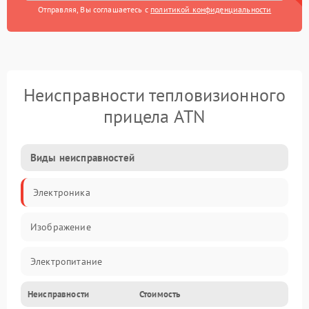
Отправляя, Вы соглашаетесь с
политикой конфиденциальности
Неисправности тепловизионного
прицела ATN
Виды неисправностей
Электроника
Изображение
Электропитание
Неисправности
Стоимость
Измерения