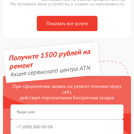
Мы проверим ваше устройство и укажем на неисправность.
Показать все услуги
Получите 1500 рублей на
ремонт
Акция сервисного центра ATN
При оформлении заявки на ремонт техники через
сайт,
действует персональная бессрочная скидка