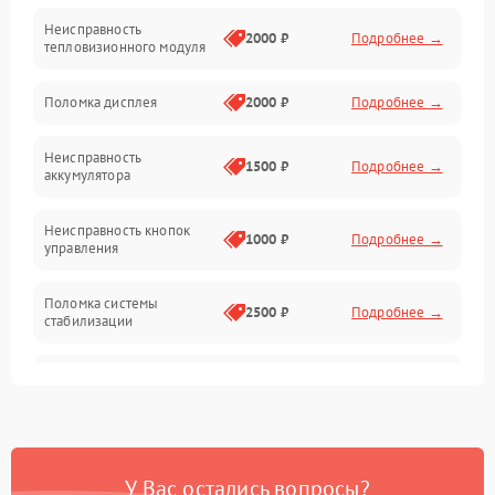
Неисправность
Матрица
2000 ₽
Подробнее →
тепловизионного модуля
Юстировка
Поломка дисплея
2000 ₽
Подробнее →
Механические повреждения
Неисправность
1500 ₽
Подробнее →
аккумулятора
Оптика
Неисправность кнопок
1000 ₽
Подробнее →
управления
Поломка системы
2500 ₽
Подробнее →
стабилизации
Повреждение системы
2500 ₽
Подробнее →
записи
Неисправность системы
1500 ₽
Подробнее →
Wi-Fi
У Вас остались вопросы?