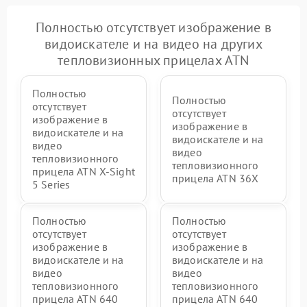
Полностью отсутствует изображение в
видоискателе и на видео на других
тепловизионных прицелах ATN
Полностью
Полностью
отсутствует
отсутствует
изображение в
изображение в
видоискателе и на
видоискателе и на
видео
видео
тепловизионного
тепловизионного
прицела ATN X‑Sight
прицела ATN 36X
5 Series
Полностью
Полностью
отсутствует
отсутствует
изображение в
изображение в
видоискателе и на
видоискателе и на
видео
видео
тепловизионного
тепловизионного
прицела ATN 640
прицела ATN 640