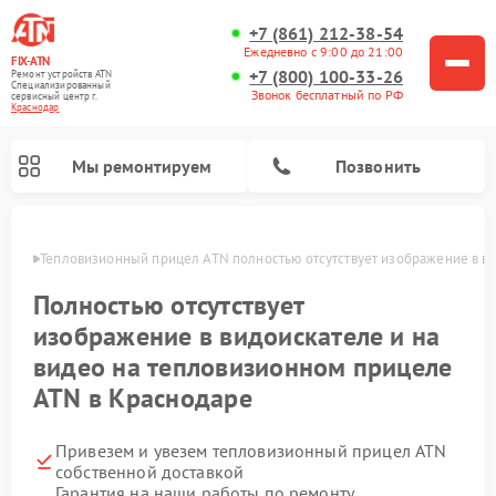
+7 (861) 212-38-54
Ежедневно с 9:00 до 21:00
FIX-ATN
+7 (800) 100-33-26
Ремонт устройств ATN
Специализированный
Звонок бесплатный по РФ
cервисный центр г.
Краснодар
Мы ремонтируем
Позвонить
одаре
Тепловизионный прицел ATN полностью отсутствует изображение в ви
Полностью отсутствует
изображение в видоискателе и на
видео на тепловизионном прицеле
ATN в Краснодаре
Ремонт оптических прицелов ATN
Ремонт цифровых биноклей ATN
Ремонт цифровых монокуляров ATN
Ремонт прицелов ночного видения ATN
Привезем и увезем тепловизионный прицел ATN
собственной доставкой
Гарантия на наши работы по ремонту