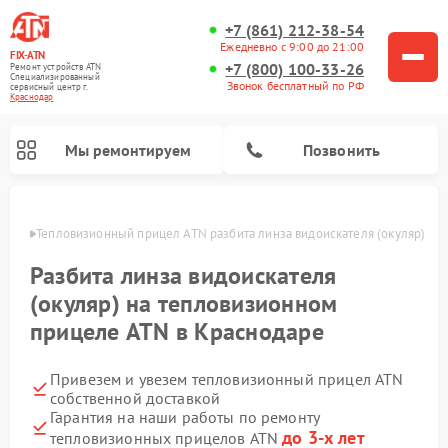
+7 (861) 212-38-54
Ежедневно с 9:00 до 21:00
FIX-ATN
+7 (800) 100-33-26
Ремонт устройств ATN
Специализированный
Звонок бесплатный по РФ
cервисный центр г.
Краснодар
Мы ремонтируем
Позвонить
одаре
Тепловизионный прицел ATN разбита линза видоискателя (окуляр) 
Разбита линза видоискателя
(окуляр) на тепловизионном
прицеле ATN в Краснодаре
Ремонт оптических прицелов ATN
Ремонт цифровых биноклей ATN
Ремонт цифровых монокуляров ATN
Ремонт прицелов ночного видения ATN
Привезем и увезем тепловизионный прицел ATN
собственной доставкой
Гарантия на наши работы по ремонту
до 3-х лет
тепловизионных прицелов ATN