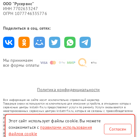
ООО "Русервис"
ИНН 7702633247
ОГРН 1077746335776
Поделиться в соц. сетях:
Мы принимаем
все формы оплаты
Политика конфиденциальности
Вся информация на сайте носит исключительно справочный характер.
Товарные знаки используются исключительно для описания устройств, в отношении которых
сервисные центры krd.atn-fix.ru предоставляют услуги по ремонту. Услуги оказываются в
неавторизованных сервисных центрах krd.atn-fix.ru, которые не связаны с правообладателями
товарных знаков или их официальными представителями.
Ремонт осуществляется для устройств, уже введенных в гражданский оборот в соответствии
Этот сайт использует файлы cookie. Вы можете
со статьей 1487 ГК РФ.
Использование товарных знаков не преследует цели индивидуализации услуг или введения
ознакомиться с
правилами использования
Согласен
потребителей в заблуждение, а служит для информирования о предоставляемых услугах по
ремонту техники указанных брендов.
файлов cookie
Представленная на сайте информация не является публичной офертой, определяемой