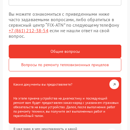
Вы можете ознакомиться с приведенными ниже
часто задаваемыми вопросами, либо обратиться в
сервисный центр “FIX-ATN” по следующему телефону
+7 (861) 212-38-54
если не нашли ответ на свой
вопрос.
Общие вопросы
Вопросы по ремонту тепловизионных прицелов
Какие документы вы предоставляете?
На этапе приема устройства на диагностику и последующий
ремонт вам будет предоставлен заказ-наряд с указанием страховых
обязательств на ваше устройство. Далее, после выполнения работ
по ремонту техники, вы получите акт выполненных работ и
гарантийный талон.
Я уже знаю в чем неисправность и какой