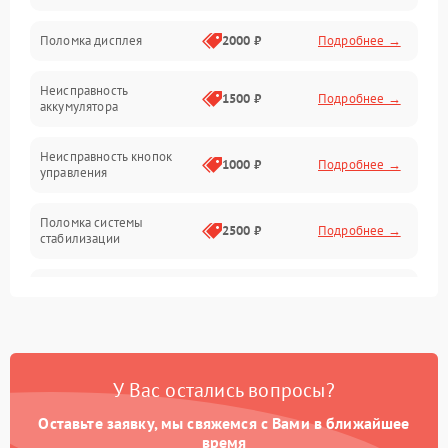
Юстировка
Поломка дисплея
2000 ₽
Подробнее →
Механические повреждения
Неисправность
1500 ₽
Подробнее →
аккумулятора
Оптика
Неисправность кнопок
1000 ₽
Подробнее →
управления
Поломка системы
2500 ₽
Подробнее →
стабилизации
Повреждение системы
2500 ₽
Подробнее →
записи
Неисправность системы
1500 ₽
Подробнее →
Wi-Fi
У Вас остались вопросы?
Поломка системы GPS
2000 ₽
Подробнее →
Оставьте заявку, мы свяжемся с Вами в ближайшее
время