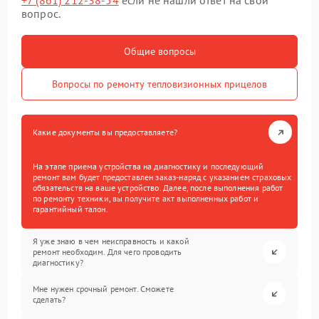
+7 (861) 212-38-54
если не нашли ответ на свой
вопрос.
Общие вопросы
Вопросы по ремонту тепловизионных прицелов
Какие документы вы предоставляете?
На этапе приема устройства на диагностику и последующий
ремонт вам будет предоставлен заказ-наряд с указанием страховых
обязательств на ваше устройство. Далее, после выполнения работ
по ремонту техники, вы получите акт выполненных работ и
гарантийный талон.
Я уже знаю в чем неисправность и какой
ремонт необходим. Для чего проводить
диагностику?
Мне нужен срочный ремонт. Сможете
сделать?