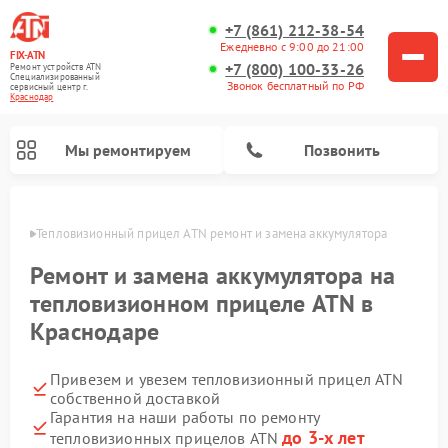
+7 (861) 212-38-54
Ежедневно с 9:00 до 21:00
FIX-ATN
+7 (800) 100-33-26
Ремонт устройств ATN
Специализированный
Звонок бесплатный по РФ
cервисный центр г.
Краснодар
Мы ремонтируем
Позвонить
одаре
Тепловизионный прицел ATN ремонт и замена аккумулятора 
Ремонт и замена аккумулятора на
тепловизионном прицеле ATN в
Краснодаре
Ремонт оптических прицелов ATN
Ремонт цифровых биноклей ATN
Ремонт цифровых монокуляров ATN
Ремонт прицелов ночного видения ATN
Привезем и увезем тепловизионный прицел ATN
собственной доставкой
Гарантия на наши работы по ремонту
до 3-х лет
тепловизионных прицелов ATN