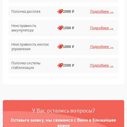
Юстировка
Поломка дисплея
2000 ₽
Подробнее →
Механические повреждения
Неисправность
1500 ₽
Подробнее →
аккумулятора
Оптика
Неисправность кнопок
1000 ₽
Подробнее →
управления
Поломка системы
2500 ₽
Подробнее →
стабилизации
Повреждение системы
2500 ₽
Подробнее →
записи
Неисправность системы
1500 ₽
Подробнее →
Wi-Fi
У Вас остались вопросы?
Поломка системы GPS
2000 ₽
Подробнее →
Оставьте заявку, мы свяжемся с Вами в ближайшее
время