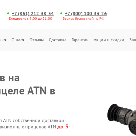
+7 (861) 212-38-54
+7 (800) 100-33-26
Ежедневно с 9:00 до 21:00
Звонок бесплатный по РФ
ны
О нас
Отзывы
Доставка
Гарантии
Акции и скидки
Зая
в на
целе ATN в
л ATN собственной доставкой
до 3-
ловизионных прицелов ATN