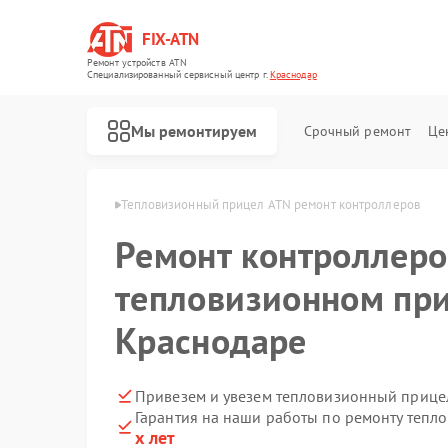
FIX-ATN
Ремонт устройств ATN
Специализированный cервисный центр г.
Краснодар
Мы ремонтируем
Срочный ремонт
Це
в ATN в Краснодаре
Тепловизионный прицел ATN ремонт контроллеров
Ремонт контроллеро
тепловизионном при
Краснодаре
Ремонт оптических прицелов ATN
Ремонт цифровых биноклей ATN
Ремонт прицелов ночного видения ATN
Ремонт цифровых монокуляров ATN
Привезем и увезем тепловизионный прице
Гарантия на наши работы по ремонту теп
х лет