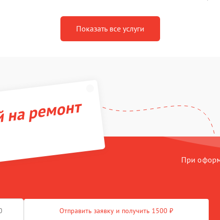
Показать все услуги
й на ремонт
При оформл
Отправить заявку и получить 1500 ₽