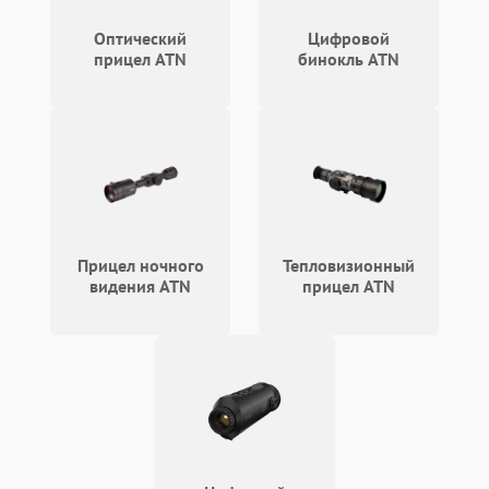
Соблюдение всех стандартов производителя
Консультации по эксплуатации и уходу за
Оптический
Цифровой
устройством
прицел ATN
бинокль ATN
Каждое устройство после ремонта проходит
финальную проверку, что гарантирует его полную
готовность к работе.
Как заказать диагностику и
ремонт
Для обращения в наш центр достаточно связаться
Прицел ночного
Тепловизионный
по телефону +7 (861) 212-38-54 или приехать по
видения ATN
прицел ATN
адресу Зиповская улица, 39. Мы предоставляем
полную информацию о стоимости ремонта и сроках
выполнения работ.