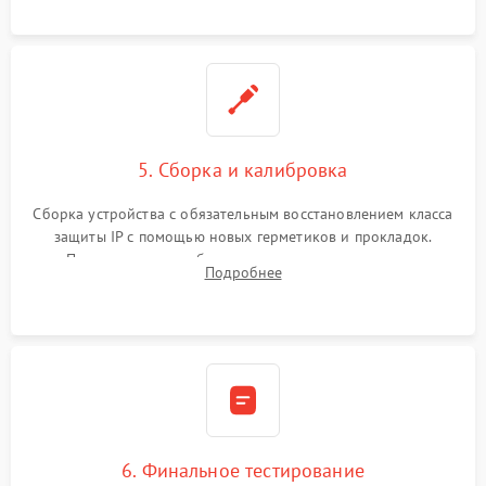
корпуса.
5. Сборка и калибровка
Сборка устройства с обязательным восстановлением класса
защиты IP с помощью новых герметиков и прокладок.
Программная калибровка матрицы по эталонному
Подробнее
абсолютно черному телу для точного измерения температур.
6. Финальное тестирование