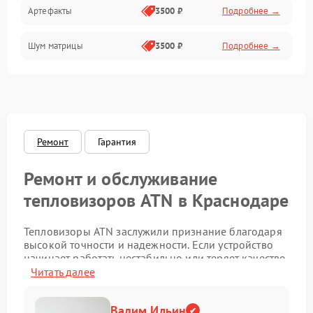
Артефакты
3500 ₽
Подробнее →
Матрица
Шум матрицы
3500 ₽
Подробнее →
Проблемы питания
Температурные проблемы
Сбои коммуникаций и интерфейсов
Ремонт
Гарантия
Программные сбои
Ремонт и обслуживание
Проблемы с объективом
тепловизоров ATN в Краснодаре
Экран (дисплей)
Тепловизоры ATN заслужили признание благодаря
высокой точности и надежности. Если устройство
начинает работать нестабильно или теряет качество
изображения, важно обратиться к
Читать далее
квалифицированным специалистам. Наш сервисный
центр в Краснодаре выполняет ремонт
Вадим Ильин
тепловизоров ATN с соблюдением всех стандартов