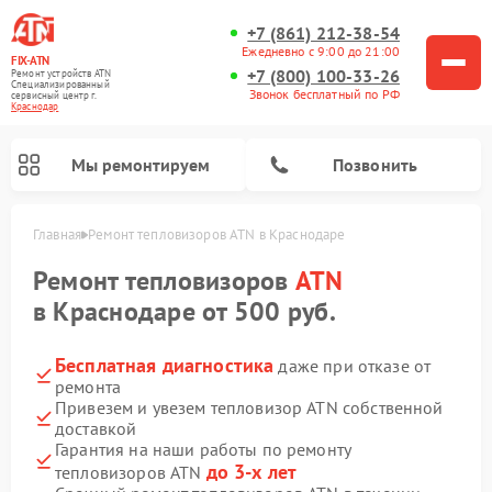
+7 (861) 212-38-54
Ежедневно с 9:00 до 21:00
FIX-ATN
+7 (800) 100-33-26
Ремонт устройств ATN
Специализированный
Звонок бесплатный по РФ
cервисный центр г.
Краснодар
Мы ремонтируем
Позвонить
Главная
Ремонт тепловизоров ATN в Краснодаре
Ремонт тепловизоров
ATN
в Краснодаре от 500 руб.
Бесплатная диагностика
даже при отказе от
ремонта
Ремонт прицелов ночного видения ATN
Ремонт оптических прицелов ATN
Ремонт цифровых монокуляров ATN
Ремонт тепловизионных прицелов ATN
Ремонт цифровых биноклей ATN
Привезем и увезем тепловизор ATN собственной
доставкой
Гарантия на наши работы по ремонту
до 3-х лет
тепловизоров ATN