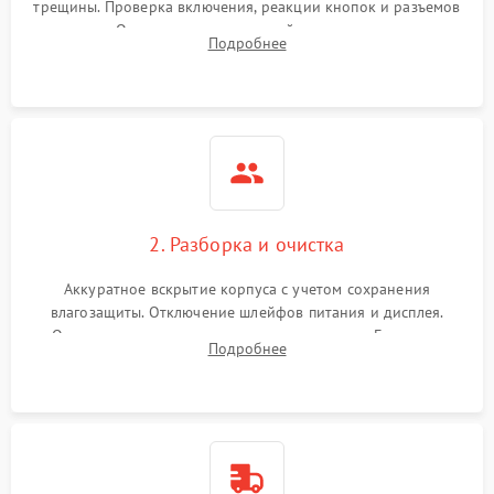
трещины. Проверка включения, реакции кнопок и разъемов
зарядки. Оценка вывода тепловой сигнатуры на экран,
Подробнее
проверка базовых функций и считывание системных
ошибок.
2. Разборка и очистка
Аккуратное вскрытие корпуса с учетом сохранения
влагозащиты. Отключение шлейфов питания и дисплея.
Очистка внутренних плат от окислов и пыли. Бережная
Подробнее
обработка германиевого объектива специализированными
растворами.