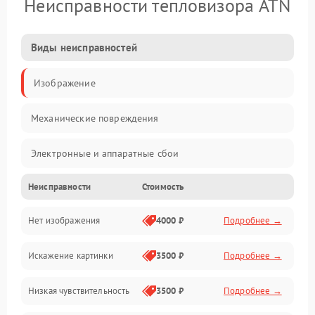
Неисправности тепловизора ATN
Виды неисправностей
Изображение
Механические повреждения
Электронные и аппаратные сбои
Неисправности
Стоимость
Неисправности сенсора и оптики
Нет изображения
4000 ₽
Подробнее →
Программные ошибки
Искажение картинки
3500 ₽
Подробнее →
Электропитание
Низкая чувствительность
3500 ₽
Подробнее →
Измерения