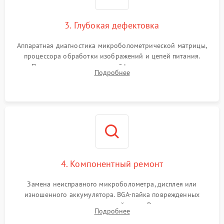
3. Глубокая дефектовка
Аппаратная диагностика микроболометрической матрицы,
процессора обработки изображений и цепей питания.
Проверка целостности шлейфов, модуля памяти и
Подробнее
интерфейсов связи. Выявление сгоревших SMD-компонентов
на плате.
4. Компонентный ремонт
Замена неисправного микроболометра, дисплея или
изношенного аккумулятора. BGA-пайка поврежденных
контроллеров на материнской плате. Восстановление
Подробнее
разъемов и кнопок, замена поврежденных элементов