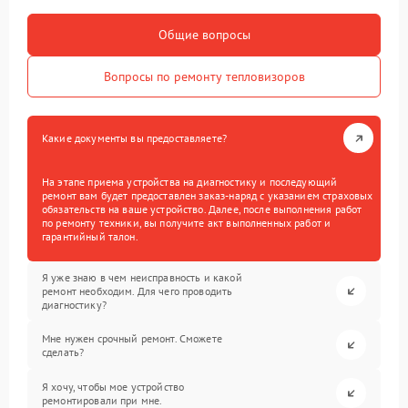
Общие вопросы
Вопросы по ремонту тепловизоров
Какие документы вы предоставляете?
На этапе приема устройства на диагностику и последующий
ремонт вам будет предоставлен заказ-наряд с указанием страховых
обязательств на ваше устройство. Далее, после выполнения работ
по ремонту техники, вы получите акт выполненных работ и
гарантийный талон.
Я уже знаю в чем неисправность и какой
ремонт необходим. Для чего проводить
диагностику?
Мне нужен срочный ремонт. Сможете
сделать?
Я хочу, чтобы мое устройство
ремонтировали при мне.