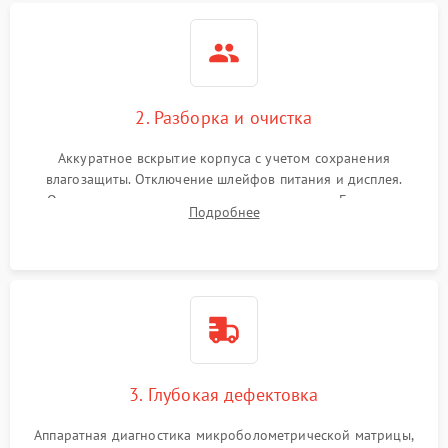
2. Разборка и очистка
Аккуратное вскрытие корпуса с учетом сохранения
влагозащиты. Отключение шлейфов питания и дисплея.
Очистка внутренних плат от окислов и пыли. Бережная
Подробнее
обработка германиевого объектива специализированными
растворами.
3. Глубокая дефектовка
Аппаратная диагностика микроболометрической матрицы,