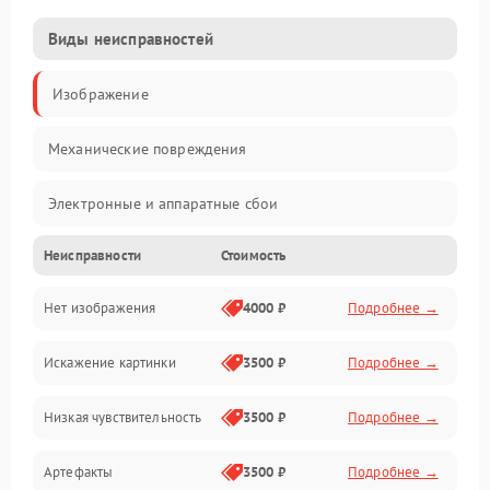
Виды неисправностей
Изображение
Механические повреждения
Электронные и аппаратные сбои
Неисправности
Стоимость
Неисправности сенсора и оптики
Нет изображения
4000 ₽
Подробнее →
Программные ошибки
Искажение картинки
3500 ₽
Подробнее →
Электропитание
Низкая чувствительность
3500 ₽
Подробнее →
Измерения
Артефакты
3500 ₽
Подробнее →
Матрица