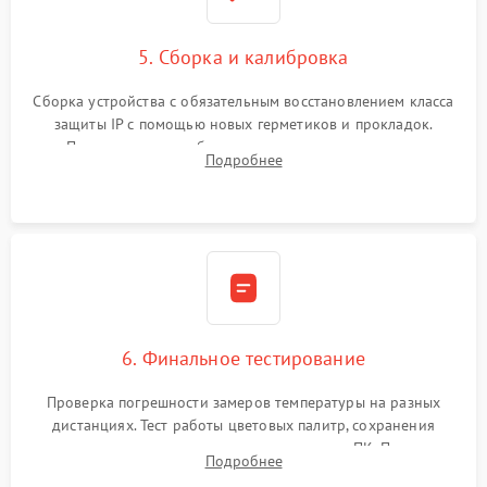
5. Сборка и калибровка
Сборка устройства с обязательным восстановлением класса
защиты IP с помощью новых герметиков и прокладок.
Программная калибровка матрицы по эталонному
Подробнее
абсолютно черному телу для точного измерения температур.
6. Финальное тестирование
Проверка погрешности замеров температуры на разных
дистанциях. Тест работы цветовых палитр, сохранения
термограмм в память и передачи данных на ПК. Проверка
Подробнее
автономности работы и итоговый контроль качества.