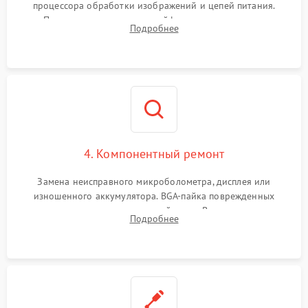
процессора обработки изображений и цепей питания.
Проверка целостности шлейфов, модуля памяти и
Подробнее
интерфейсов связи. Выявление сгоревших SMD-компонентов
на плате.
4. Компонентный ремонт
Замена неисправного микроболометра, дисплея или
изношенного аккумулятора. BGA-пайка поврежденных
контроллеров на материнской плате. Восстановление
Подробнее
разъемов и кнопок, замена поврежденных элементов
корпуса.