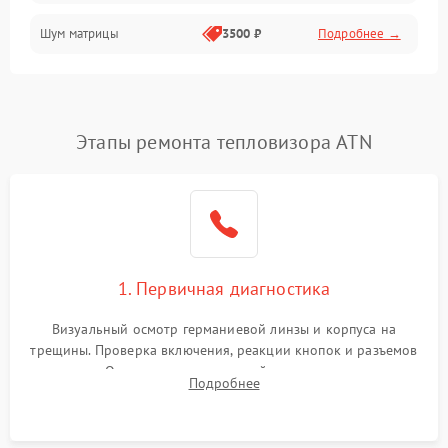
Шум матрицы
3500 ₽
Подробнее →
Проблемы питания
Температурные проблемы
Сбои коммуникаций и интерфейсов
Этапы ремонта тепловизора ATN
Программные сбои
Проблемы с объективом
1. Первичная диагностика
Экран (дисплей)
Визуальный осмотр германиевой линзы и корпуса на
трещины. Проверка включения, реакции кнопок и разъемов
зарядки. Оценка вывода тепловой сигнатуры на экран,
Подробнее
проверка базовых функций и считывание системных
ошибок.