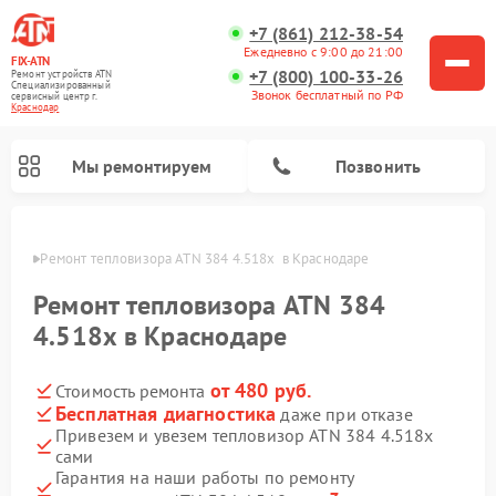
+7 (861) 212-38-54
Ежедневно с 9:00 до 21:00
FIX-ATN
+7 (800) 100-33-26
Ремонт устройств ATN
Специализированный
Звонок бесплатный по РФ
cервисный центр г.
Краснодар
Мы ремонтируем
Позвонить
одаре
Ремонт тепловизора ATN 384 4.518x  в Краснодаре
Ремонт тепловизора ATN 384
4.518x в Краснодаре
от 480 руб.
Стоимость ремонта
Ремонт прицелов ночного видения ATN
Ремонт оптических прицелов ATN
Ремонт цифровых монокуляров ATN
Ремонт тепловизионных прицелов ATN
Ремонт цифровых биноклей ATN
Бесплатная диагностика
даже при отказе
Привезем и увезем тепловизор ATN 384 4.518x
сами
Гарантия на наши работы по ремонту