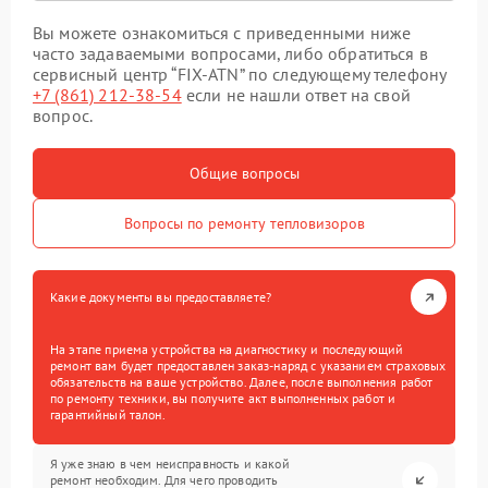
Вы можете ознакомиться с приведенными ниже
часто задаваемыми вопросами, либо обратиться в
сервисный центр “FIX-ATN” по следующему телефону
+7 (861) 212-38-54
если не нашли ответ на свой
вопрос.
Общие вопросы
Вопросы по ремонту тепловизоров
Какие документы вы предоставляете?
На этапе приема устройства на диагностику и последующий
ремонт вам будет предоставлен заказ-наряд с указанием страховых
обязательств на ваше устройство. Далее, после выполнения работ
по ремонту техники, вы получите акт выполненных работ и
гарантийный талон.
Я уже знаю в чем неисправность и какой
ремонт необходим. Для чего проводить