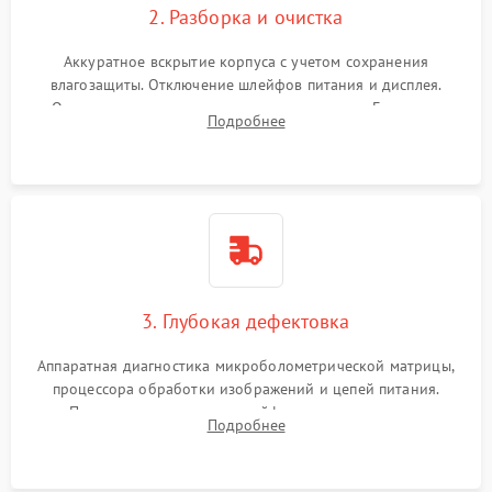
2. Разборка и очистка
Аккуратное вскрытие корпуса с учетом сохранения
влагозащиты. Отключение шлейфов питания и дисплея.
Очистка внутренних плат от окислов и пыли. Бережная
Подробнее
обработка германиевого объектива специализированными
растворами.
3. Глубокая дефектовка
Аппаратная диагностика микроболометрической матрицы,
процессора обработки изображений и цепей питания.
Проверка целостности шлейфов, модуля памяти и
Подробнее
интерфейсов связи. Выявление сгоревших SMD-компонентов
на плате.