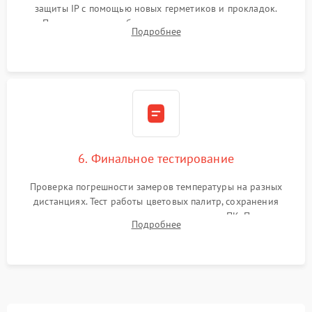
защиты IP с помощью новых герметиков и прокладок.
Программная калибровка матрицы по эталонному
Подробнее
абсолютно черному телу для точного измерения температур.
6. Финальное тестирование
Проверка погрешности замеров температуры на разных
дистанциях. Тест работы цветовых палитр, сохранения
термограмм в память и передачи данных на ПК. Проверка
Подробнее
автономности работы и итоговый контроль качества.