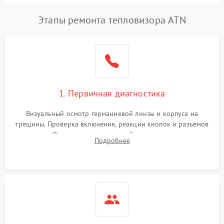
Этапы ремонта тепловизора ATN
1. Первичная диагностика
Визуальный осмотр германиевой линзы и корпуса на
трещины. Проверка включения, реакции кнопок и разъемов
зарядки. Оценка вывода тепловой сигнатуры на экран,
Подробнее
проверка базовых функций и считывание системных
ошибок.