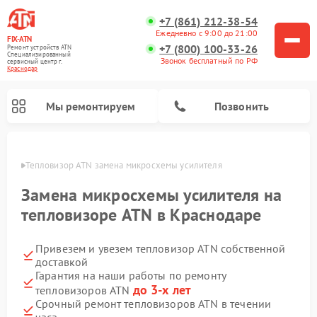
+7 (861) 212-38-54
Ежедневно с 9:00 до 21:00
FIX-ATN
+7 (800) 100-33-26
Ремонт устройств ATN
Специализированный
Звонок бесплатный по РФ
cервисный центр г.
Краснодар
Мы ремонтируем
Позвонить
одаре
Тепловизор ATN замена микросхемы усилителя
Замена микросхемы усилителя на
тепловизоре ATN в Краснодаре
Привезем и увезем тепловизор ATN собственной
Ремонт прицелов ночного видения ATN
Ремонт оптических прицелов ATN
Ремонт цифровых монокуляров ATN
Ремонт тепловизионных прицелов ATN
Ремонт цифровых биноклей ATN
доставкой
Гарантия на наши работы по ремонту
до 3-х лет
тепловизоров ATN
Срочный ремонт тепловизоров ATN в течении