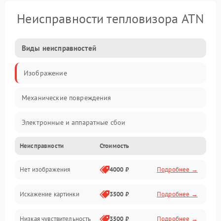
Неисправности тепловизора ATN
Виды неисправностей
Изображение
Механические повреждения
Электронные и аппаратные сбои
Неисправности
Стоимость
Неисправности сенсора и оптики
Нет изображения
4000 ₽
Подробнее →
Программные ошибки
Искажение картинки
3500 ₽
Подробнее →
Электропитание
Низкая чувствительность
3500 ₽
Подробнее →